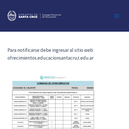
Ir
al
contenido
Main
Men
Para notificarse debe ingresar al sitio web
ofrecimientos.educacionsantacruz.edu.ar