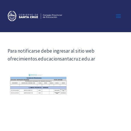
Ir
al
contenido
Main
Men
Para notificarse debe ingresar al sitio web
ofrecimientos.educacionsantacruz.edu.ar