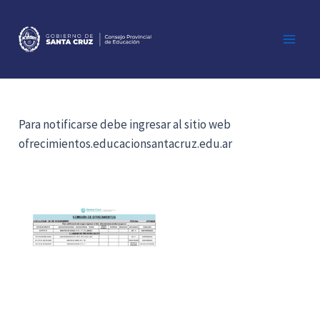
Ir
al
contenido
Main
Men
Para notificarse debe ingresar al sitio web
ofrecimientos.educacionsantacruz.edu.ar