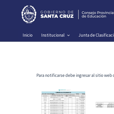
Ir
al
contenido
Inicio
Institucional
Junta de Clasificac
Para notificarse debe ingresar al sitio we