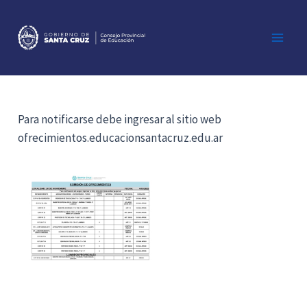
Ir
al
contenido
Main
Men
Para notificarse debe ingresar al sitio web
ofrecimientos.educacionsantacruz.edu.ar