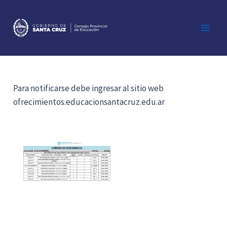
Ir
al
contenido
Main
Men
Para notificarse debe ingresar al sitio web
ofrecimientos.educacionsantacruz.edu.ar