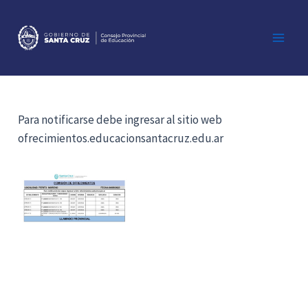
Ir
al
contenido
Main
Men
Para notificarse debe ingresar al sitio web
ofrecimientos.educacionsantacruz.edu.ar