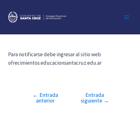
Ir
al
contenido
Main
Men
Para notificarse debe ingresar al sitio web
ofrecimientos.educacionsantacruz.edu.ar
←
Entrada
Entrada
Navegación
anterior
siguiente
→
de
entradas