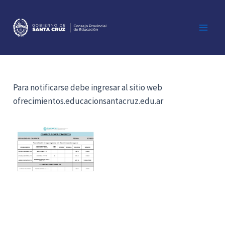
Ir
al
contenido
Main
Men
Para notificarse debe ingresar al sitio web
ofrecimientos.educacionsantacruz.edu.ar