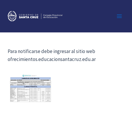
Ir
al
contenido
Main
Men
Para notificarse debe ingresar al sitio web
ofrecimientos.educacionsantacruz.edu.ar