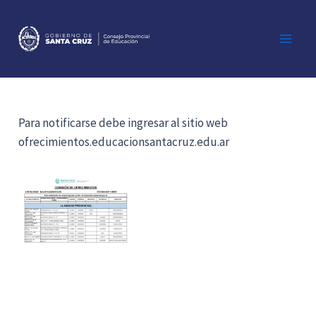
Ir
al
contenido
Main
Men
Para notificarse debe ingresar al sitio web
ofrecimientos.educacionsantacruz.edu.ar