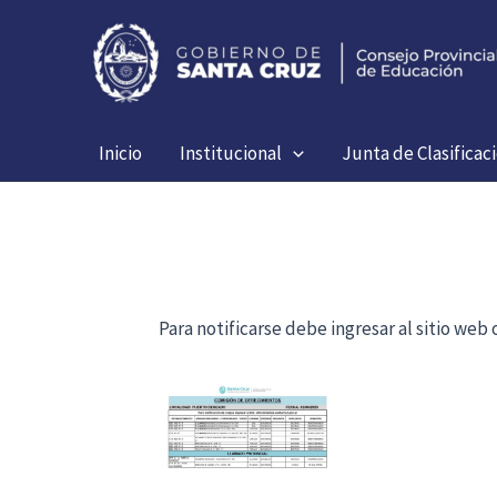
Ir
al
contenido
Inicio
Institucional
Junta de Clasificac
Para notificarse debe ingresar al sitio we