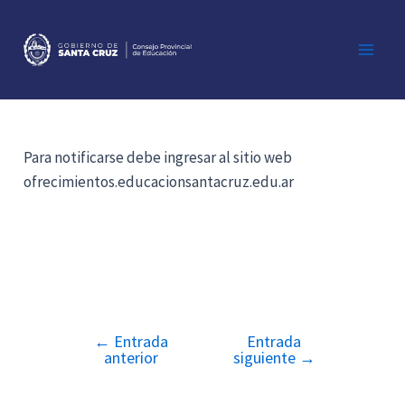
Ir
al
contenido
Main
Men
Para notificarse debe ingresar al sitio web
ofrecimientos.educacionsantacruz.edu.ar
←
Entrada
Entrada
Navegación
anterior
siguiente
→
de
entradas