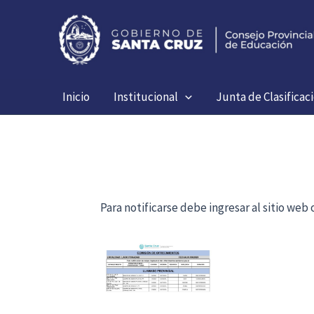
Ir
al
contenido
Inicio
Institucional
Junta de Clasificac
Para notificarse debe ingresar al sitio we