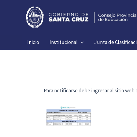
Ir
al
contenido
Inicio
Institucional
Junta de Clasificac
Para notificarse debe ingresar al sitio we