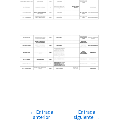
←
Entrada
Entrada
Navegación
anterior
siguiente
→
de
entradas