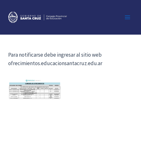
Ir
al
contenido
Main
Men
Para notificarse debe ingresar al sitio web
ofrecimientos.educacionsantacruz.edu.ar